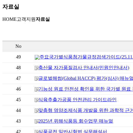
자료실
HOME
고객지원
자료실
No
49
주요국가별식품첨가물규정검색가이드(25.11.2
48
축산물 자가품질검사 안내서(민원인안내서)
47
글로벌해썹(Global HACCP) 평가(심사) 매뉴
46
기능성 원료 안전성 확인을 위한 국가별 원료
45
식육추출가공품 안전관리 가이드라인
44
맞춤형 영양조제식품 개발을 위한 과학적 근
43
2025년 위해식품등 회수업무 매뉴얼
42
식품공전 일반시험법 실무해설서