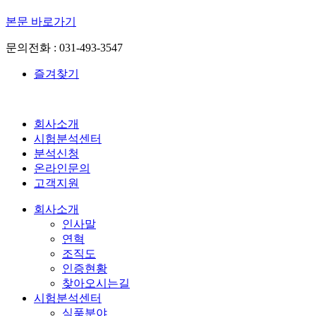
본문 바로가기
문의전화 : 031-493-3547
즐겨찾기
회사소개
시험분석센터
분석신청
온라인문의
고객지원
회사소개
인사말
연혁
조직도
인증현황
찾아오시는길
시험분석센터
식품분야