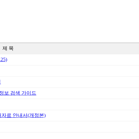
제 목
5)
얼
 정보 검색 가이드
거자료 안내서(개정본)