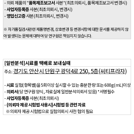
- 의뢰 제품의 "
품목제조보고서
사본"(최초의뢰시, 품목제조보고서 변경시)
-
사업자등록증
사본(최초의뢰시, 변경시)
-
영업신고증
사본(최초의뢰시, 변경시)
※ 자가품질검사관련 제품명변경, 상호변경 등 변경사항에 대한 문서를 제공하지 않
아 발생되는 문제에 대하여 당 연구원은 책임지지 않습니다.
[일반분석]시료를 택배로 보내실때
경기도 안산시 단원구 광덕4로 250, 5층(씨티프라자)
주소:
-
시료
실험(항목별)을 5회이상 실시할 수 있는 충분한 량 또는 600g(mL)이상
-
의뢰서
(당 연구원 양식, 자료실에 일반분석의뢰서 있음) *서명필수
-
사업자등록증
사본(최초의뢰시)
-
(의뢰자 제공 시험법 사용시)시험법 등 관련 자료
※의뢰자 제공 시험법으로 실험의뢰시 사전 협의 필요