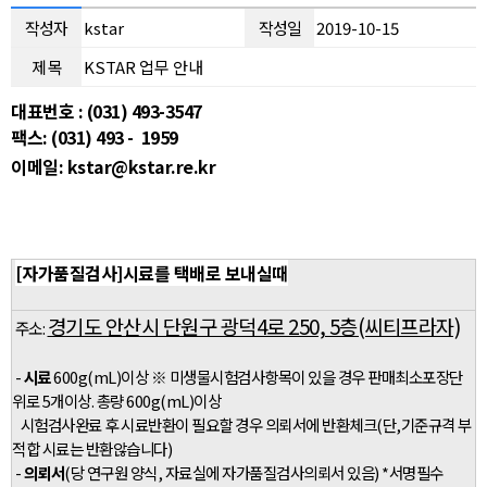
작성자
kstar
작성일
2019-10-15
제 목
KSTAR 업무 안내
대표번호
: (031) 493-3547
팩스:
(031) 493 -
1959
이메일:
kstar@kstar.re.kr
[자가품질검사]시료를 택배로 보내실때
경기도 안산시 단원구 광덕4로 250, 5층(씨티프라자)
주소:
-
시료
600g(mL)이상 ※ 미생물시험검사항목이 있을 경우 판매최소포장단
위로 5개이상. 총량 600g(mL)이상
시험검사완료 후 시료반환이 필요할 경우 의뢰서에 반환체크(단,기준규격 부
적합 시료는 반환않습니다)
-
의뢰서
(당 연구원 양식, 자료실에 자가품질검사의뢰서 있음) *서명필수